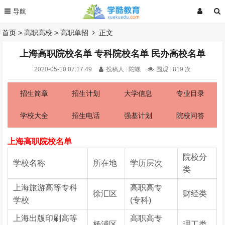
首页
>
高职高校
>
高职单招
正文
上海高职院校名单 专科院校名单 民办高校名单
2020-05-10 07:17:49
投稿人 : 陀螺
围观 :
819 次
招生简章
招生计划
大学信息
专业目录
学校大全
招生电话
强基计划
院校问答
上海高职院校名单
院校分
学校名称
所在地
学历层次
类
上海旅游高等专科
高职高专
徐汇区
财经类
学校
(专科)
上海出版印刷高等
高职高专
杨浦区
理工类