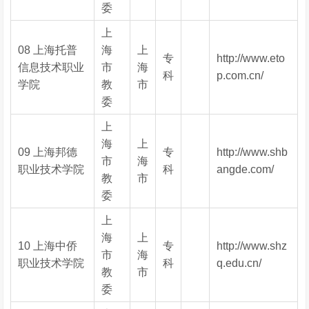
委
上
08 上海托普
海
上
专
http://www.eto
信息技术职业
市
海
科
p.com.cn/
学院
教
市
委
上
海
上
09 上海邦德
专
http://www.shb
市
海
职业技术学院
科
angde.com/
教
市
委
上
海
上
10 上海中侨
专
http://www.shz
市
海
职业技术学院
科
q.edu.cn/
教
市
委