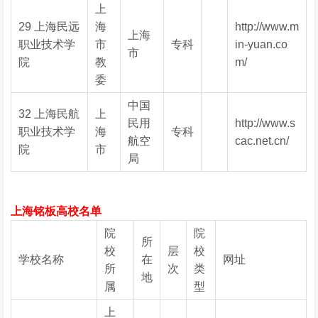
上
29 上海民远
海
http://www.m
上海
职业技术学
市
专科
in-yuan.co
市
院
教
m/
委
中国
32 上海民航
上
民用
http://www.s
职业技术学
海
专科
航空
cac.net.cn/
院
市
局
上海铭板高校名单
院
院
所
校
层
校
学校名称
在
网址
所
次
类
地
属
型
上