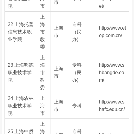
市
院
市
et/
上
22 上海托普
海
专科
上海
http://www.et
信息技术职
市
（民
市
op.com.cn/
业学院
教
办)
委
上
23 上海邦德
海
专科
http://www.s
上海
职业技术学
市
（民
hbangde.co
市
院
教
办)
m/
委
24 上海农林
上
上海
http://www.s
职业技术学
海
专科
市
hafc.edu.cn/
院
市
上
25 上海中侨
海
专科