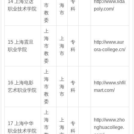
14 上海立达
专
http://www.lida
市
海
职业技术学院
科
poly.com/
教
市
委
上
海
上
15 上海震旦
专
http://www.aur
市
海
职业学院
科
ora-college.cn/
教
市
委
上
海
上
16 上海电影
专
http://www.shfil
市
海
艺术职业学院
科
mart.com/
教
市
委
上
海
上
http://www.zho
17 上海中华
专
市
海
nghuacollege.
职业技术学院
科