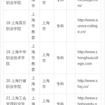
职业学院
市
市
m/
上
海
http://www.a
18 上海震旦
上海
市
专科
urora-colleg
职业学院
市
教
e.cn/
委
上
19 上海中华
海
http://www.z
上海
职业技术学
市
专科
honghuacoll
市
院
教
ege.com
委
上
20 上海行健
上海
http://www.s
海
专科
职业学院
市
hxj.cn/
市
21 上海工会
上
http://www.s
上海
管理职业学
海
专科
hghxyedu.n