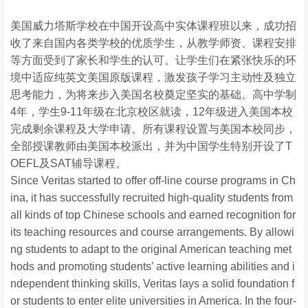
美国威力塔斯学校在中国开设高中实体课程班以来，成功招
收了来自国内各类学校的优质学生，从教学师资、课程安排
等方面受到了家长和学生的认可。让学生们在紧张快乐的环
境中适应纯英文美国原版课程，激发孩子学习主动性及独立
思考能力，为将来步入美国名校奠定坚实的基础。高中学制
4年，学生9-11年级在北京校区就读，12年级进入美国本校
完成剩余课程及大学申请。所有课程设置与美国本校同步，
全部授课教师由美国本校派出，并为中国学生特别开设了T
OEFL及SAT辅导课程。
Since Veritas started to offer off-line course programs in Ch
ina, it has successfully recruited high-quality students from
all kinds of top Chinese schools and earned recognition for
its teaching resources and course arrangements. By allowi
ng students to adapt to the original American teaching met
hods and promoting students’ active learning abilities and i
ndependent thinking skills, Veritas lays a solid foundation f
or students to enter elite universities in America. In the four-