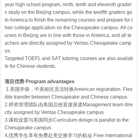
year high school program, ninth, tenth and eleventh grader
s study on the Beijing campus, while the twelfth graders go
to America to finish the remaining courses and prepare for t
heir college application on the Chesapeake campus. All co
urses in Beijing are in line with those in America, and all te
achers are directly assigned by Veritas Chesapeake camp
us.
Targeted TOEFL and SAT tutoring courses are also availab
le for Chinese students.
项目优势 Program advantages
1.美国学籍，中美校区灵活转换American registration. Flex
ible transfer between Chesapeake and Chinese campus
2.师资管理团队由美国总校直接派遣Management team dire
ctly assigned by Veritas Chesapeake campus
3.课程设置与美国同步Curriculum design is parallel to the
Chesapeake campus
4.优秀学生享有免费赴美交换学习的机会 Free international