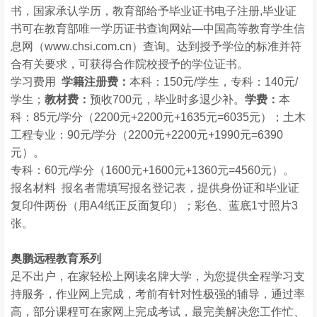
书，国家承认学历，教育部给予毕业证书电子注册,毕业证
书可在教育部唯一学历证书查询网站—中国高等教育学生信
息网（www.chsi.com.cn）查询。达到授予学位的标准并符
合有关要求，可获得合作院校授予的学位证书。
学习费用
学籍注册费：
本科：150元/学生，专科：140元/
学生；
教材费：
预收700元，毕业时多退少补。
学费：
本
科：85元/学分（2200元+2200元+1635元=6035元）；土木
工程专业：90元/学分（2200元+2200元+1990元=6390
元）。
专科：60元/学分（1600元+1600元+1360元=4560元）。
报名材料 报名者需填写报名登记表，提供身份证和毕业证
复印件两份（用A4纸正反面复印）；彩色、蓝底1寸照片3
张。
奥鹏远程教育系列
足不出户，在家轻松上网读名牌大学，为您提供全程学习支
持服务，作业网上完成，考前有针对性极强的辅导，通过率
高，部分课程可在家网上完成考试，最完美解决您工作忙、