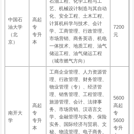
石油工程、化学工程与工
艺、机械设计制造与其自动
化、安全工程、土木工程、
中国石
高起
计算机科学与技术、会计
油大学
专
7200
学、工商管理、行政管理、
（北
专升
元
市场营销、商务英语、机电
京）
本
一体技术、地质工程、油气
储运工程、油气储运工程
（城市燃气方向）
工商企业管理、人力资源管
理、行政管理、财务管理、
物业管理（专）、经济管
理、销售管理、工程管理、
5600
旅游管理、会计、法律事
高起
高起
务、市场营销、汉语言文
南开大
专
专
学、金融管理与实务、保险
学
专升
5600
实务、国际经济与贸易、文
本
专升
秘、物流管理、电子商务、