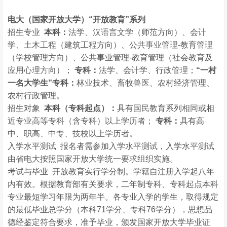
电大（国家开放大学）“开放教育”系列
招生专业
本科：
法学、汉语言文学（师范方向）、会计
学、土木工程（建筑工程方向）、公共事业管理-教育管理
（学校管理方向）、公共事业管理-教育管理（社会教育及
应用心理方向）；
专科：
法学、会计学、行政管理；
“一村
一名大学生”专科：
林业技术、畜牧兽医、农村经济管理、
农村行政管理。
招生对象
本科（专科起点）：
具有国民教育系列相同或相
近专业高等专科（含专科）以上学历者；
专科：
具有高
中、职高、中专、技校以上学历者。
入学水平测试 报名者需参加入学水平测试，入学水平测试
由省电大按照国家开放大学统一要求组织实施。
考试与毕业 开放教育实行学分制。学籍自注册入学起八年
内有效。根据教育部有关要求，二年制专科、专科起点本科
专业最短学习年限为两年半。各专业入学的学生，取得规定
的最低毕业总学分（本科71学分、专科76学分），思想品
德经鉴定符合要求，准予毕业，颁发国家开放大学毕业证