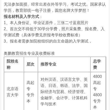
无法参加面授、经常出差在外等学习、考试之忧。国家承认
学历，教育部统一电子注册，圆您名牌大学梦想！
报名材料及入学方式
：
1、本人身份证、毕业证原件，三张二寸蓝底照片
2、首次交不得低于30学分学费，照片采集费、报名费、入
学测试费（具体学费见所报考学校收费标准）
3、报名者需参加院校组织的自主命题的入学测试，
奥鹏教育招生专业及收费标准
院校名
总学
层次
推荐专业
称
费
4800
对外汉语、汉语言文学、英
高起
高起
语、日语、韩语、法学、国
北京语
专
专
际经济与贸易、经济管理、
言大学
专升
4800
金融学、会计学、计算机科
本
专升
学与技术
本