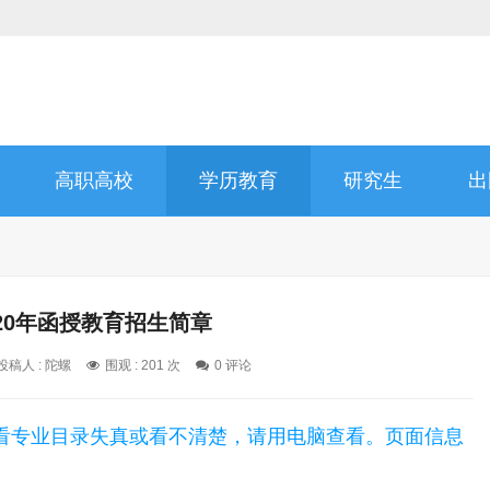
高职高校
学历教育
研究生
出
20年函授教育招生简章
投稿人 : 陀螺
围观 :
201 次
0 评论
看专业目录失真或看不清楚，请用电脑查看。页面信息