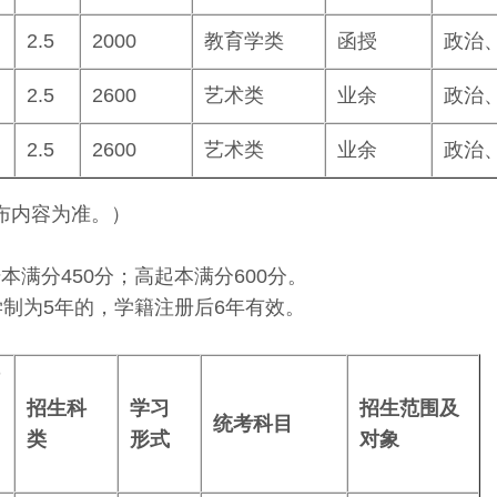
2.5
2000
教育学类
函授
政治
2.5
2600
艺术类
业余
政治
2.5
2600
艺术类
业余
政治
布内容为准。）
本满分450分；高起本满分600分。
；学制为5年的，学籍注册后6年有效。
招生科
学习
招生范围及
统考科目
类
形式
对象