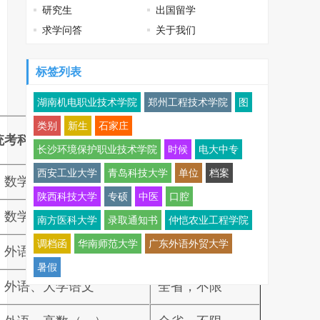
研究生
出国留学
求学问答
关于我们
标签列表
湖南机电职业技术学院
郑州工程技术学院
图
类别
新生
石家庄
统考科目
招生范围及对象
长沙环境保护职业技术学院
时候
电大中专
西安工业大学
青岛科技大学
单位
档案
、数学、外语、史地\理化
全省，不限
陕西科技大学
专硕
中医
口腔
、数学、外语、史地\理化
全省，不限
南方医科大学
录取通知书
仲恺农业工程学院
调档函
华南师范大学
广东外语外贸大学
、外语、大学语文
全省，不限
暑假
、外语、大学语文
全省，不限