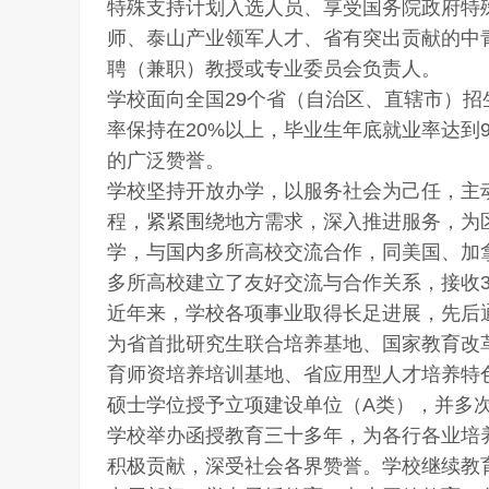
特殊支持计划入选人员、享受国务院政府特
师、泰山产业领军人才、省有突出贡献的中
聘（兼职）教授或专业委员会负责人。
学校面向全国29个省（自治区、直辖市）招
率保持在20%以上，毕业生年底就业率达到9
的广泛赞誉。
学校坚持开放办学，以服务社会为己任，主动
程，紧紧围绕地方需求，深入推进服务，为
学，与国内多所高校交流合作，同美国、加拿
多所高校建立了友好交流与合作关系，接收
近年来，学校各项事业取得长足进展，先后
为省首批研究生联合培养基地、国家教育改
育师资培养培训基地、省应用型人才培养特
硕士学位授予立项建设单位（A类），并多
学校举办函授教育三十多年，为各行各业培
积极贡献，深受社会各界赞誉。学校继续教育