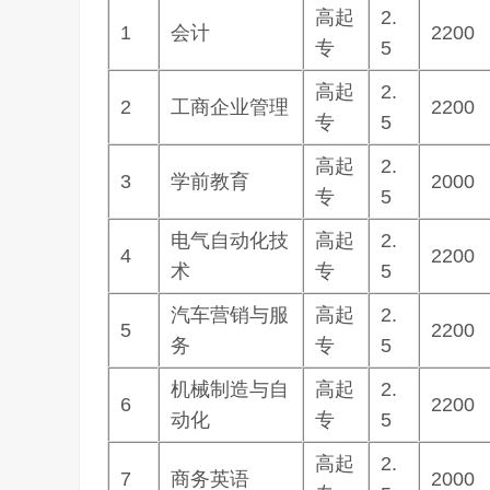
高起
2.
1
会计
2200
专
5
高起
2.
2
工商企业管理
2200
专
5
高起
2.
3
学前教育
2000
专
5
电气自动化技
高起
2.
4
2200
术
专
5
汽车营销与服
高起
2.
5
2200
务
专
5
机械制造与自
高起
2.
6
2200
动化
专
5
高起
2.
7
商务英语
2000