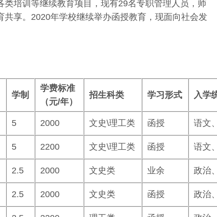
各类培训等继续教育项目，现有29名专职管理人员，师
共享。2020年学校继续举办函授教育，现面向社会发
学费标准
学制
招生科类
学习形式
入学
（元/年）
5
2000
文史\理工类
函授
语文
5
2200
文史\理工类
函授
语文
2.5
2000
文史类
业余
政治
2.5
2000
文史类
函授
政治